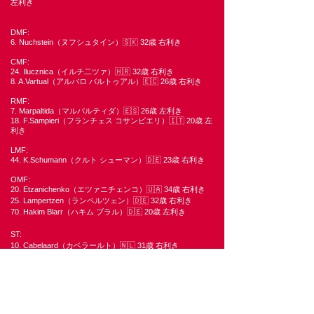
左利き
DMF:
6. Nuchstein
（
ヌフシュタイン
）🇸🇰 32歳 右利き
CMF:
​24. Ilucznica（イルチ二ツァ
）🇭🇷 32歳 右利き
8. A.Vartual（アルバロ バルトゥアル
）🇪🇨 26歳 右利き
RMF:
7. Marpaltida
（
マルパルティダ）🇪🇸 26歳
左利き
18. F.Sampieri
（フランチェス コサンピエリ
）🇮🇹 20歳
左
利き
LMF:
44. K.Schumann
（
クルト シューマン
）🇩🇪 23歳 右利き
OMF:
20. Etzanichenko
（
エツァニチェンコ
）🇺🇦 34歳
右利き
25. Lampertzen
（
ランペルツェン
）🇩🇪 32歳 右利き
70. Hakim Blarr
（ハキム
ブラル
）🇩🇪 20
歳 左利き
ST:
10. Cabelaard
（
カベラールト）🇳🇱 31歳 右利き
15. Kamil Marin
（カミル マリン
）🇩🇪 19
歳 右利き
26. Juha Jaaskelainen
（ユハ ヤースケライネン
）🇫🇮 16
歳
左利き
CF:
9. Vendeler
（
フェンデラー）🇸🇰 34歳 右利き