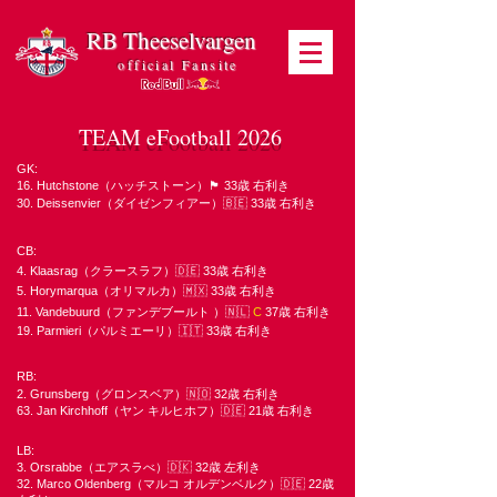
RB Theeselvargen
official Fansite
TEAM eFootball 2026
GK:
16. Hutchstone（ハッチストーン
）🏴󠁧󠁢󠁥󠁮󠁧󠁿 33歳 右利き
30. Deissenvier（ダイゼンフィアー
）🇧🇪 33歳 右利き
CB:
4. Klaasrag
（
クラースラフ
）🇩🇪 33歳
右利き
5. Horymarqua
（
オリマルカ
）🇲🇽 33歳
右利き
11. Vandebuurd
（
ファンデブールト
）🇳🇱
C
37歳
右利き
19. Parmieri
（
パルミエーリ
）🇮🇹 33歳
右利き
RB:
2. Grunsberg
（
グロンスベア
）🇳🇴 32歳
右利き
63. Jan Kirchhoff
（ヤン キルヒホフ
）🇩🇪 21
歳 右利き
LB:
3. Orsrabbe（エアスラべ
）🇩🇰 32歳 左利き
32. Marco Oldenberg
（マルコ オルデンベルク
）🇩🇪 22歳