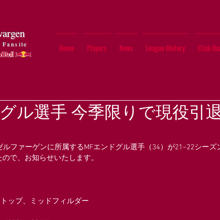
vargen
 Fansite
Home
Players
News
League History
Club His
ドグル選手 今季限りで現役引
ゼルファーゲンに所属するMFエンドグル選手（34）が21−22シー
たので、お知らせいたします。
ンドトップ、ミッドフィルダー