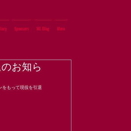
tory
Sponsors
ML Blog
More
退のお知ら
ズンをもって現役を引退