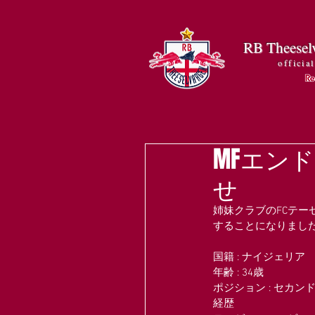
RB Theesel
official
MFエン
せ
姉妹クラブのFCテー
することになりまし
国籍 : ナイジェリア
年齢 : 34歳
ポジション : セカ
経歴