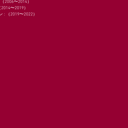
2006〜2014）
（2014〜2019）
: （2019〜2022）